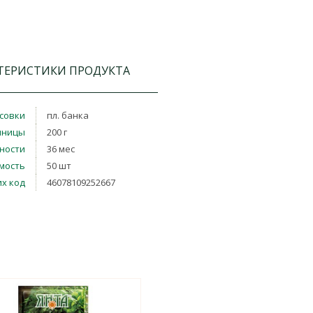
ТЕРИСТИКИ ПРОДУКТА
совки
пл. банка
иницы
200 г
дности
36 мес
мость
50 шт
х код
46078109252667