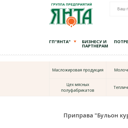
Ваш 
ГП"ЯНТА"
БИЗНЕСУ И
ПОТР
ПАРТНЕРАМ
Масложировая продукция
Молочн
Цех мясных
Теплич
полуфабрикатов
Приправа "Бульон ку