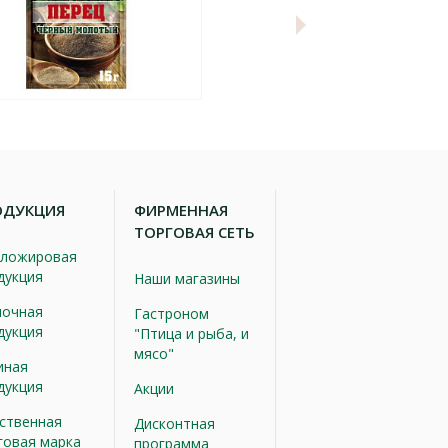
ОДУКЦИЯ
ФИРМЕННАЯ
ТОРГОВАЯ СЕТЬ
ложировая
дукция
Наши магазины
очная
Гастроном
дукция
"Птица и рыба, и
мясо"
иная
дукция
Акции
ственная
Дисконтная
говая марка
программа