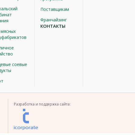
кальский
Поставщикам
бинат
Франчайзинг
ания
КОНТАКТЫ
 мясных
уфабрикатов
личное
яйство
евые соевые
дукты
от
Разработка и поддержка сайта: