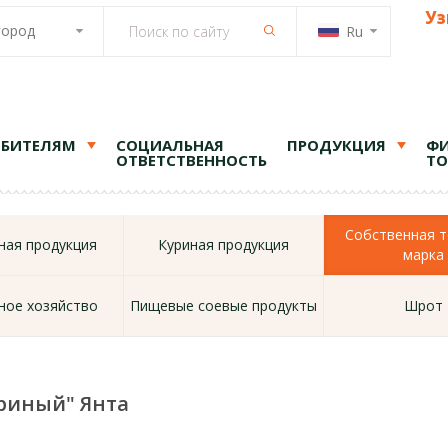
Уз
город
Ru
ЕБИТЕЛЯМ
СОЦИАЛЬНАЯ
ПРОДУКЦИЯ
ФИ
ОТВЕТСТВЕННОСТЬ
ТО
Собственная т
ая продукция
Куриная продукция
марка
ное хозяйство
Пищевые соевые продукты
Шрот
риный" Янта