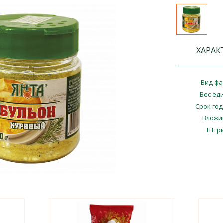
ХАРАК
Вид фа
Вес ед
Срок го
Вложи
Штри