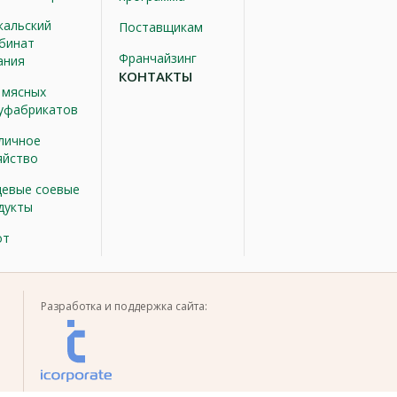
кальский
Поставщикам
бинат
Франчайзинг
ания
КОНТАКТЫ
 мясных
уфабрикатов
личное
яйство
евые соевые
дукты
от
Разработка и поддержка сайта: