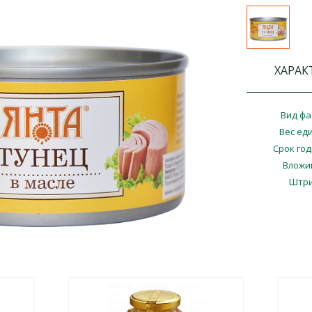
ХАРАК
Вид фа
Вес ед
Срок го
Вложи
Штри