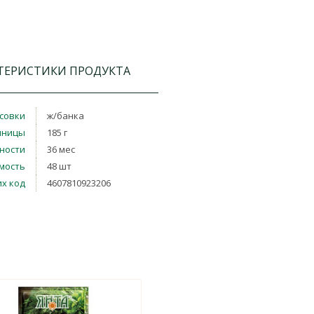
ТЕРИСТИКИ ПРОДУКТА
совки
ж/банка
иницы
185 г
дности
36 мес
мость
48 шт
х код
4607810923206