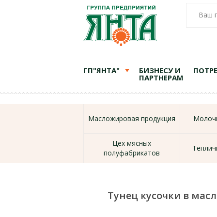
Ваш 
ГП"ЯНТА"
БИЗНЕСУ И
ПОТР
ПАРТНЕРАМ
Масложировая продукция
Молочн
Цех мясных
Теплич
полуфабрикатов
Тунец кусочки в масл