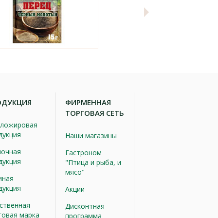
ОДУКЦИЯ
ФИРМЕННАЯ
ТОРГОВАЯ СЕТЬ
ложировая
дукция
Наши магазины
очная
Гастроном
дукция
"Птица и рыба, и
мясо"
иная
дукция
Акции
ственная
Дисконтная
говая марка
программа