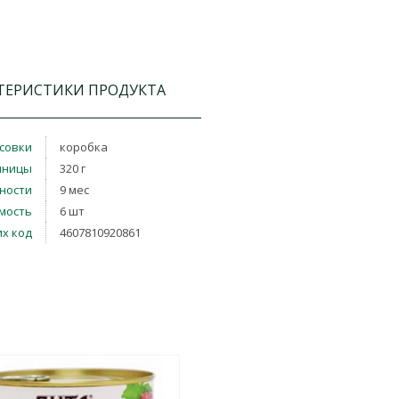
ТЕРИСТИКИ ПРОДУКТА
совки
коробка
иницы
320 г
дности
9 мес
мость
6 шт
х код
4607810920861