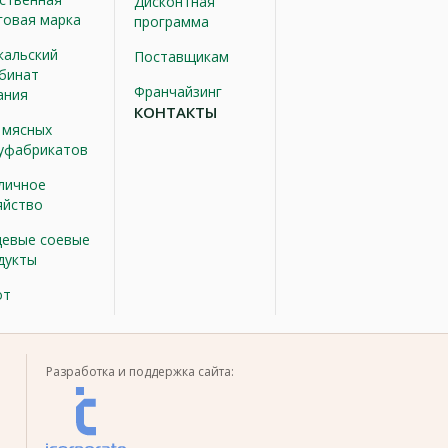
Дисконтная
говая марка
программа
кальский
Поставщикам
бинат
Франчайзинг
ания
КОНТАКТЫ
 мясных
уфабрикатов
личное
яйство
евые соевые
дукты
от
Разработка и поддержка сайта: