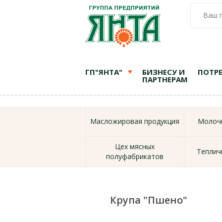
Ваш 
ГП"ЯНТА"
БИЗНЕСУ И
ПОТР
ПАРТНЕРАМ
Масложировая продукция
Молочн
Цех мясных
Теплич
полуфабрикатов
Крупа "Пшено"