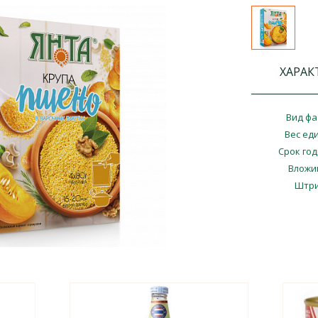
ХАРАК
Вид фа
Вес ед
Срок го
Вложи
Штри