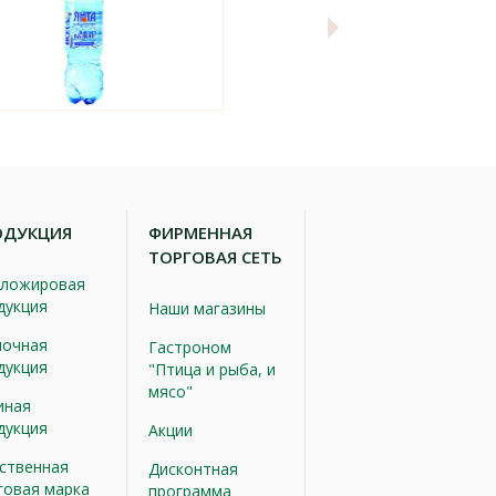
ОДУКЦИЯ
ФИРМЕННАЯ
ТОРГОВАЯ СЕТЬ
ложировая
дукция
Наши магазины
очная
Гастроном
дукция
"Птица и рыба, и
мясо"
иная
дукция
Акции
ственная
Дисконтная
говая марка
программа