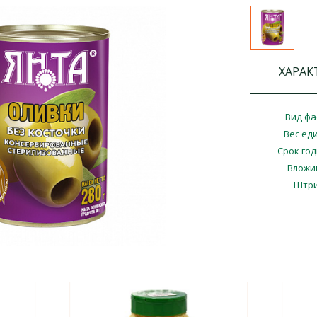
ХАРАК
Вид фа
Вес ед
Срок го
Вложи
Штри