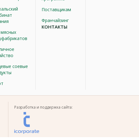
кальский
Поставщикам
бинат
Франчайзинг
ания
КОНТАКТЫ
 мясных
уфабрикатов
личное
яйство
евые соевые
дукты
от
Разработка и поддержка сайта: