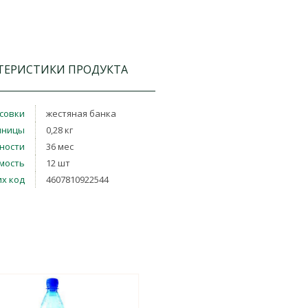
ТЕРИСТИКИ ПРОДУКТА
совки
жестяная банка
иницы
0,28 кг
дности
36 мес
мость
12 шт
х код
4607810922544