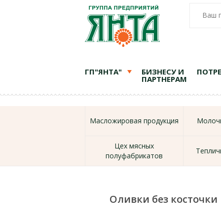
Ваш 
ГП"ЯНТА"
БИЗНЕСУ И
ПОТР
ПАРТНЕРАМ
Масложировая продукция
Молочн
Цех мясных
Теплич
полуфабрикатов
Оливки без косточки