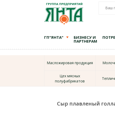
Ваш 
ГП"ЯНТА"
БИЗНЕСУ И
ПОТР
ПАРТНЕРАМ
Масложировая продукция
Молочн
Цех мясных
Теплич
полуфабрикатов
Сыр плавленый голл