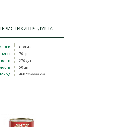
ТЕРИСТИКИ ПРОДУКТА
совки
фольга
иницы
70 гр
дности
270 сут
мость
50 шт
х код
4607069988568