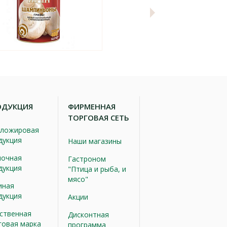
ОДУКЦИЯ
ФИРМЕННАЯ
ТОРГОВАЯ СЕТЬ
ложировая
дукция
Наши магазины
очная
Гастроном
дукция
"Птица и рыба, и
мясо"
иная
дукция
Акции
ственная
Дисконтная
говая марка
программа