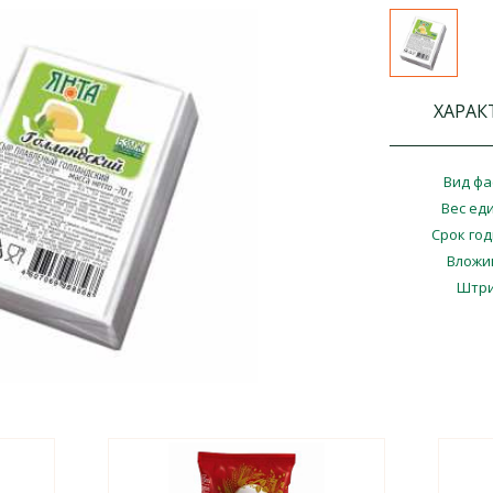
ХАРАК
Вид фа
Вес ед
Срок го
Вложи
Штри