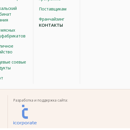
кальский
Поставщикам
бинат
Франчайзинг
ания
КОНТАКТЫ
 мясных
уфабрикатов
личное
яйство
евые соевые
дукты
от
Разработка и поддержка сайта: