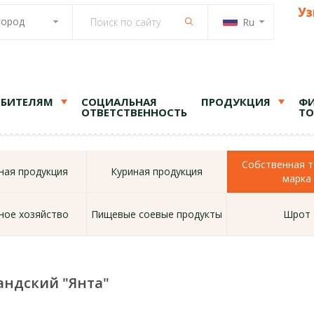
Уз
город
Ru
ЕБИТЕЛЯМ
СОЦИАЛЬНАЯ
ПРОДУКЦИЯ
ФИ
ОТВЕТСТВЕННОСТЬ
ТО
Собственная т
ая продукция
Куриная продукция
марка
ное хозяйство
Пищевые соевые продукты
Шрот
андский "Янта"