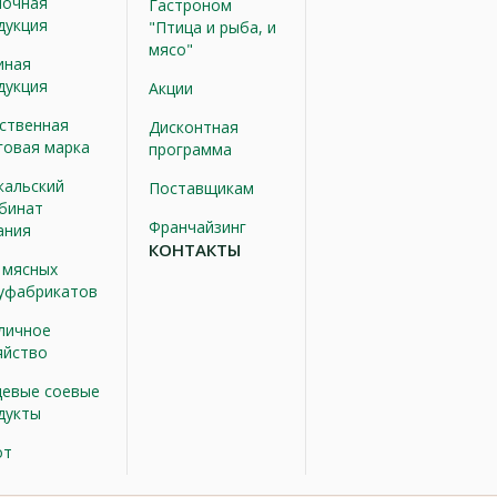
очная
Гастроном
дукция
"Птица и рыба, и
мясо"
иная
дукция
Акции
ственная
Дисконтная
говая марка
программа
кальский
Поставщикам
бинат
Франчайзинг
ания
КОНТАКТЫ
 мясных
уфабрикатов
личное
яйство
евые соевые
дукты
от