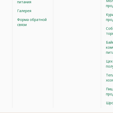
Мол
питания
про
Галерея
Кур
Форма обратной
про
связи
Соб
тор
Бай
ком
пит
Цех
пол
Теп
хоз
Пищ
про
Шр