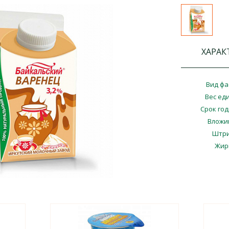
ХАРАК
Вид фа
Вес ед
Срок го
Вложи
Штри
Жир