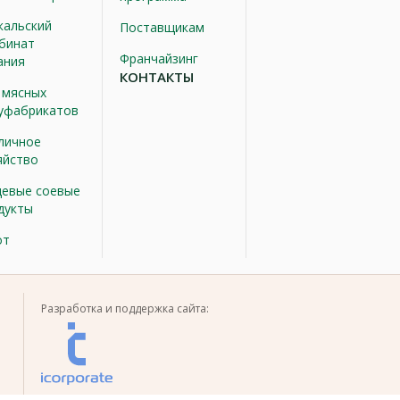
кальский
Поставщикам
бинат
Франчайзинг
ания
КОНТАКТЫ
 мясных
уфабрикатов
личное
яйство
евые соевые
дукты
от
Разработка и поддержка сайта: