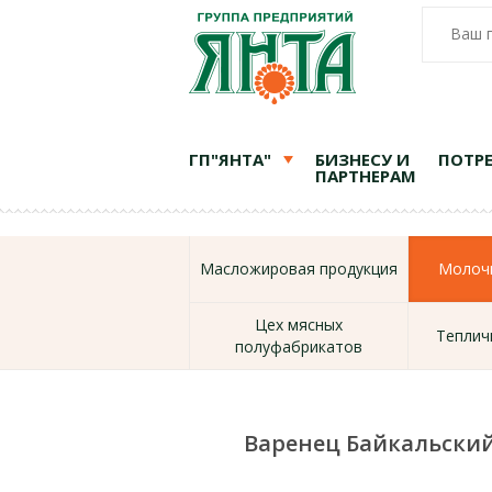
Ваш 
ГП"ЯНТА"
БИЗНЕСУ И
ПОТР
ПАРТНЕРАМ
Масложировая продукция
Молочн
Цех мясных
Теплич
полуфабрикатов
Варенец Байкальски