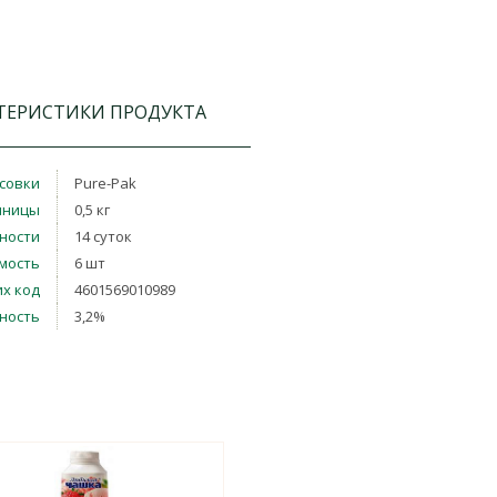
ТЕРИСТИКИ ПРОДУКТА
совки
Pure-Pak
иницы
0,5 кг
дности
14 суток
мость
6 шт
х код
4601569010989
ность
3,2%