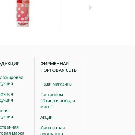
ОДУКЦИЯ
ФИРМЕННАЯ
ТОРГОВАЯ СЕТЬ
ложировая
дукция
Наши магазины
очная
Гастроном
дукция
"Птица и рыба, и
мясо"
иная
дукция
Акции
ственная
Дисконтная
говая марка
программа