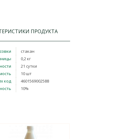
ТЕРИСТИКИ ПРОДУКТА
совки
стакан
иницы
0,2 кг
дности
21 сутки
мость
10 шт
х код
4601569002588
ность
10%