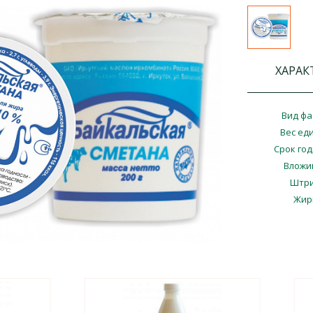
ХАРАК
Вид фа
Вес ед
Срок го
Вложи
Штри
Жир