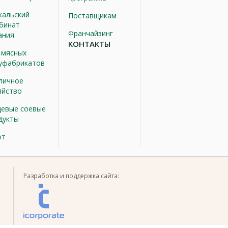
кальский
Поставщикам
бинат
Франчайзинг
ания
КОНТАКТЫ
 мясных
уфабрикатов
личное
яйство
евые соевые
дукты
от
Разработка и поддержка сайта: