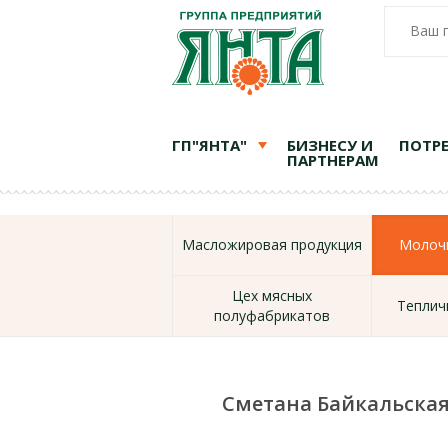
Ваш 
ГП"ЯНТА"
БИЗНЕСУ И
ПОТР
ПАРТНЕРАМ
Масложировая продукция
Молочн
Цех мясных
Теплич
полуфабрикатов
Сметана Байкальска