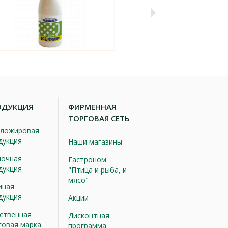
ОДУКЦИЯ
ФИРМЕННАЯ
ТОРГОВАЯ СЕТЬ
ложировая
дукция
Наши магазины
очная
Гастроном
дукция
"Птица и рыба, и
мясо"
иная
дукция
Акции
ственная
Дисконтная
говая марка
программа