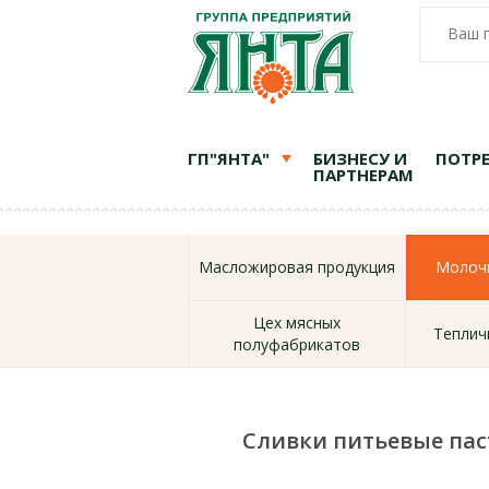
Ваш 
ГП"ЯНТА"
БИЗНЕСУ И
ПОТР
ПАРТНЕРАМ
Масложировая продукция
Молочн
Цех мясных
Теплич
полуфабрикатов
Сливки питьевые па