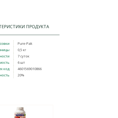
ТЕРИСТИКИ ПРОДУКТА
совки
Pure-Pak
иницы
0,5 кг
дности
7 суток
мость
6 шт
х код
4601569010866
ность
20%