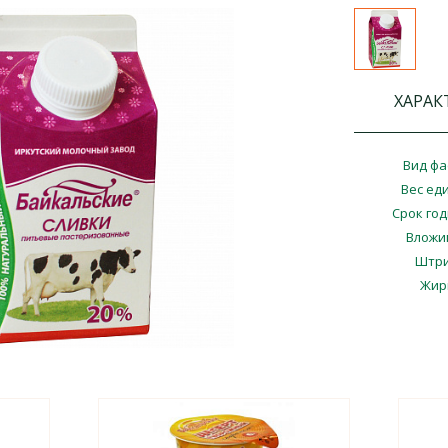
ХАРАК
Вид фа
Вес ед
Срок го
Вложи
Штри
Жир