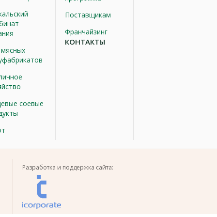
кальский
Поставщикам
бинат
Франчайзинг
ания
КОНТАКТЫ
 мясных
уфабрикатов
личное
яйство
евые соевые
дукты
от
Разработка и поддержка сайта: