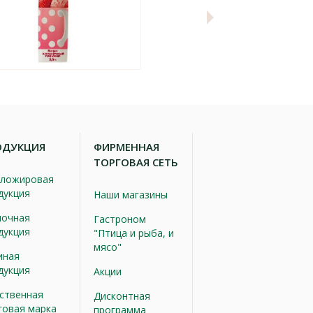
ОДУКЦИЯ
ФИРМЕННАЯ
ТОРГОВАЯ СЕТЬ
ложировая
дукция
Наши магазины
очная
Гастроном
дукция
"Птица и рыба, и
мясо"
иная
дукция
Акции
ственная
Дисконтная
говая марка
программа