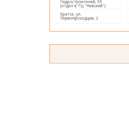
Гидростроителей, 55
(отдел в ТЦ "Невский")
Братск, ул.
Первопроходцев, 2
Иркутск, ул. Советская, 80
Иркутск, ул. Баррикад, 153
Иркутск, ул. Пушкина, 4
Иркутск, ул. Ивана Франко,
26
Иркутск, ул. Баумана, 234
Иркутск, Советский 5-й
переулок, 1а
Иркутск, ул. Красных
Мадьяр, 112