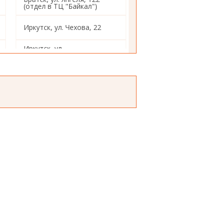
(отдел в ТЦ "Байкал")
Иркутск, ул. Чехова, 22
Иркутск, ул.
Красногвардейская, 14
Иркутск, ул.4-
Железнодорожная,98
Иркутск, ул. Декабрьских
Событий, 103
Иркутск, ул. Помяловского,
12
Иркутск, ул. Академическая,
2а
Иркутск, ул.
Авиастроителей, 2а
Иркутск, ул. Воровского, 10