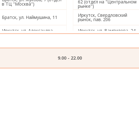
62 (отдел на "Центральном
в ТЦ "Москва")
рынке")
Иркутск, Свердловский
Братск, ул. Наймушина, 11
рынок, пав. 206
Иркутск, ул. Александра
Иркутск, ул. Вампилова, 24
Невского, 97/4
1/3
Иркутск, ул. Звездинская,
Иркутск, ул. Ленина,19
26
9.00 - 22.00
Иркутск, ул. Баррикад, 137
Иркутск, ул. Радищева, 184
Иркутск, ул. Омулевского, 1
Иркутск, ул. Постышева, 13
Иркутск, ул. Розы
Иркутск, ул. Баумана, 214/2
Люксембург, 333
Иркутск, ул. Розы
Иркутск, ул. Шишкина, 9
Люксембург, 355
Иркутск, ул. Лермонтова,
Иркутск, ул. Цимлянская, 19
71