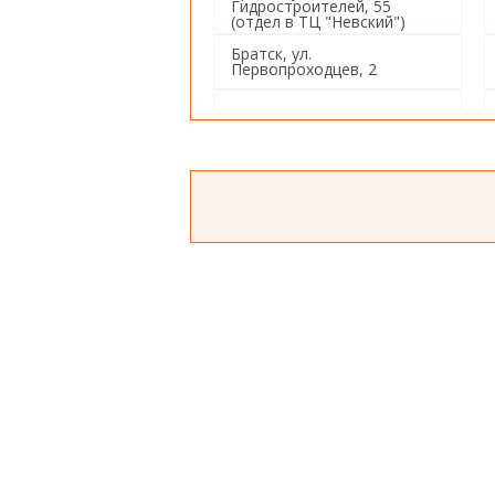
Гидростроителей, 55
(отдел в ТЦ "Невский")
Братск, ул.
Первопроходцев, 2
Иркутск, ул. Советская, 80
Иркутск, ул. Баррикад, 153
Иркутск, ул. Пушкина, 4
Иркутск, ул. Ивана Франко,
26
Иркутск, ул. Баумана, 234
Иркутск, Советский 5-й
переулок, 1а
Иркутск, ул. Красных
Мадьяр, 112