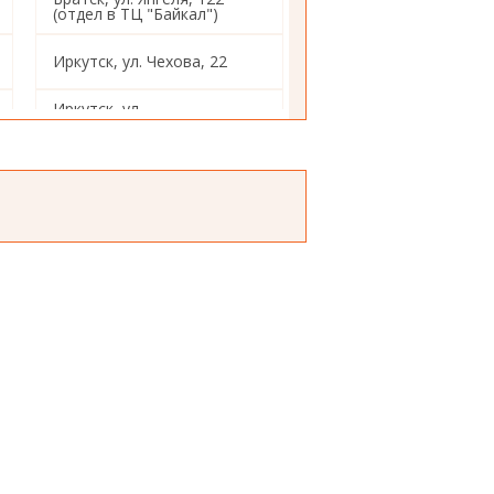
(отдел в ТЦ "Байкал")
Иркутск, ул. Чехова, 22
Иркутск, ул.
Красногвардейская, 14
Иркутск, ул.4-
Железнодорожная,98
Иркутск, ул. Декабрьских
Событий, 103
Иркутск, ул. Помяловского,
12
Иркутск, ул. Академическая,
2а
Иркутск, ул.
Авиастроителей, 2а
Иркутск, ул. Воровского, 10