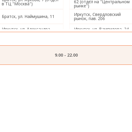
62 (отдел на "Центральном
в ТЦ "Москва")
рынке")
Иркутск, Свердловский
Братск, ул. Наймушина, 11
рынок, пав. 206
Иркутск, ул. Александра
Иркутск, ул. Вампилова, 24
Невского, 97/4
1/3
Иркутск, ул. Звездинская,
Иркутск, ул. Ленина,19
26
9.00 - 22.00
Иркутск, ул. Баррикад, 137
Иркутск, ул. Радищева, 184
Иркутск, ул. Омулевского, 1
Иркутск, ул. Постышева, 13
Иркутск, ул. Розы
Иркутск, ул. Баумана, 214/2
Люксембург, 333
Иркутск, ул. Розы
Иркутск, ул. Шишкина, 9
Люксембург, 355
Иркутск, ул. Лермонтова,
Иркутск, ул. Цимлянская, 19
71