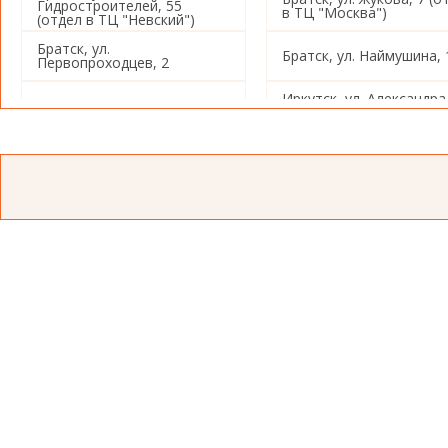
Гидростроителей, 55
в ТЦ "Москва")
(отдел в ТЦ "Невский")
Братск, ул.
Братск, ул. Наймушина, 
Первопроходцев, 2
Иркутск, ул. Александра
Иркутск, ул. Советская, 80
Невского, 97/4
Иркутск, ул. Звездинска
Иркутск, ул. Баррикад, 153
26
Иркутск, ул. Пушкина, 4
Иркутск, ул. Баррикад, 
Иркутск, ул. Ивана Франко,
Иркутск, ул. Омулевског
26
Иркутск, ул. Баумана, 234
Иркутск, ул. Баумана, 2
Иркутск, Советский 5-й
Иркутск, ул. Розы
переулок, 1а
Люксембург, 355
Иркутск, ул. Красных
Иркутск, ул. Лермонтов
Мадьяр, 112
71