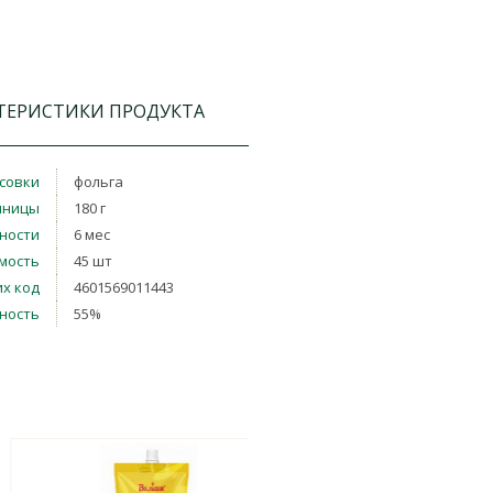
ТЕРИСТИКИ ПРОДУКТА
совки
фольга
иницы
180 г
дности
6 мес
мость
45 шт
х код
4601569011443
ность
55%