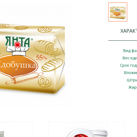
ХАРАК
Вид фа
Вес ед
Срок го
Вложи
Штри
Жир