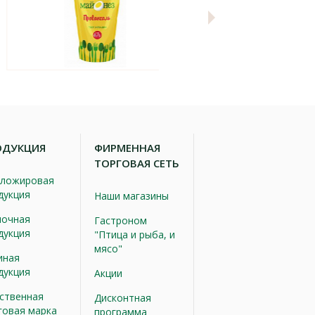
ОДУКЦИЯ
ФИРМЕННАЯ
ТОРГОВАЯ СЕТЬ
ложировая
дукция
Наши магазины
очная
Гастроном
дукция
"Птица и рыба, и
мясо"
иная
дукция
Акции
ственная
Дисконтная
говая марка
программа