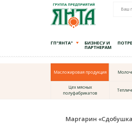
Ваш 
ГП"ЯНТА"
БИЗНЕСУ И
ПОТР
ПАРТНЕРАМ
Масложировая продукция
Молочн
Цех мясных
Теплич
полуфабрикатов
Маргарин «Сдобушк