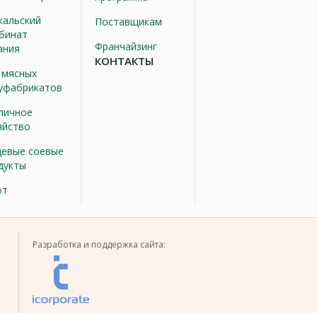
кальский
Поставщикам
бинат
Франчайзинг
ания
КОНТАКТЫ
 мясных
уфабрикатов
личное
яйство
евые соевые
дукты
от
Разработка и поддержка сайта: