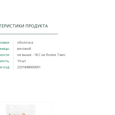
ТЕРИСТИКИ ПРОДУКТА
совки
оболочка
иницы
весовой
дности
не выше - 18 С не более 7 мес
мость
10 шт
х код
2201848000001