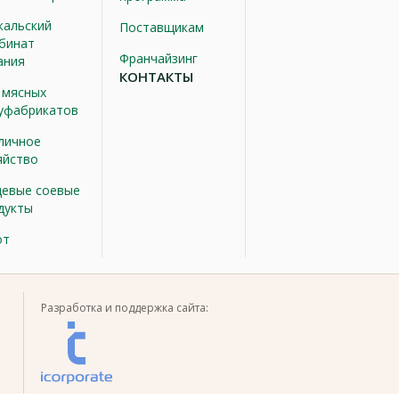
кальский
Поставщикам
бинат
Франчайзинг
ания
КОНТАКТЫ
 мясных
уфабрикатов
личное
яйство
евые соевые
дукты
от
Разработка и поддержка сайта: