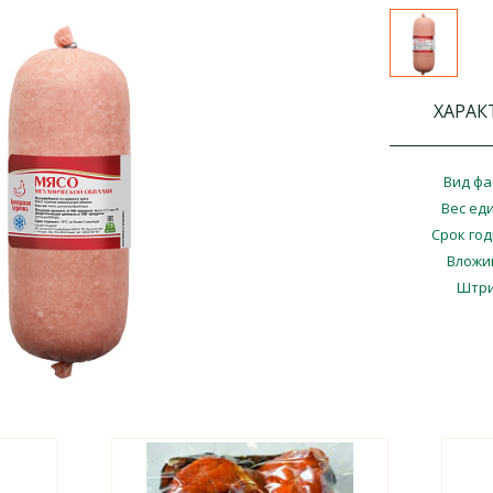
ХАРАК
Вид фа
Вес ед
Срок го
Вложи
Штри