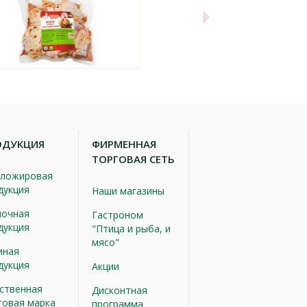
ОДУКЦИЯ
ФИРМЕННАЯ
ТОРГОВАЯ СЕТЬ
ложировая
дукция
Наши магазины
очная
Гастроном
дукция
"Птица и рыба, и
мясо"
иная
дукция
Акции
ственная
Дисконтная
говая марка
программа