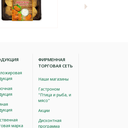
ОДУКЦИЯ
ФИРМЕННАЯ
ТОРГОВАЯ СЕТЬ
ложировая
дукция
Наши магазины
очная
Гастроном
дукция
"Птица и рыба, и
мясо"
иная
дукция
Акции
ственная
Дисконтная
говая марка
программа