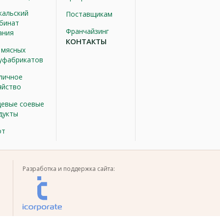
кальский
Поставщикам
бинат
Франчайзинг
ания
КОНТАКТЫ
 мясных
уфабрикатов
личное
яйство
евые соевые
дукты
от
Разработка и поддержка сайта: