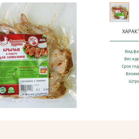
ХАРАК
Вид фа
Вес ед
Срок го
Вложи
Штри