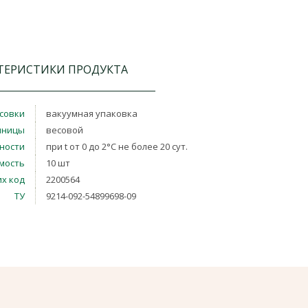
ТЕРИСТИКИ ПРОДУКТА
совки
вакуумная упаковка
иницы
весовой
дности
при t от 0 до 2°С не более 20 сут.
мость
10 шт
х код
2200564
ТУ
9214-092-54899698-09