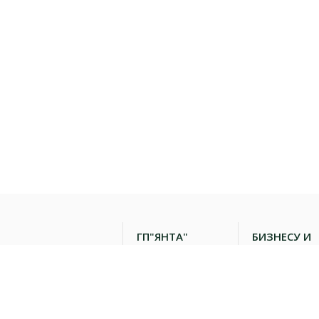
Иркутск, ул. Депутатская,
47/3
Иркутский р-н, д.
Новолисиха, ул. Суханова,
д. 1/1 оф.2
Иркутск, ул.
Севастопольская, 243
ГП"ЯНТА"
БИЗНЕСУ И
ПАРТНЕРАМ
О компании
География
распостранения