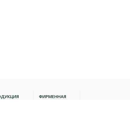
Иркутск, ул. Баумана, 193
Ангарск, кв-л 192, строение
22, пом. №6
ОДУКЦИЯ
ФИРМЕННАЯ
ТОРГОВАЯ СЕТЬ
ложировая
дукция
Наши магазины
очная
Гастроном