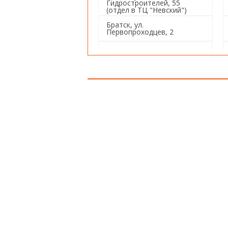
Гидростроителей, 55
(отдел в ТЦ "Невский")
Братск, ул.
Первопроходцев, 2
Иркутск, ул. Советская, 80
Иркутск, ул. Баррикад, 153
Иркутск, ул. Пушкина, 4
Иркутск, ул. Ивана Франко,
26
Иркутск, ул. Баумана, 234
Иркутск, Советский 5-й
переулок, 1а
Иркутск, ул. Красных
Мадьяр, 112