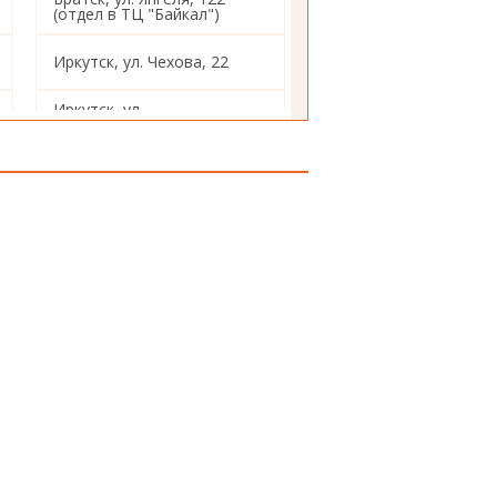
(отдел в ТЦ "Байкал")
Иркутск, ул. Чехова, 22
Иркутск, ул.
Красногвардейская, 14
Иркутск, ул.4-
Железнодорожная,98
Иркутск, ул. Декабрьских
Событий, 103
Иркутск, ул. Помяловского,
12
Иркутск, ул. Академическая,
2а
Иркутск, ул.
Авиастроителей, 2а
Иркутск, ул. Воровского, 10