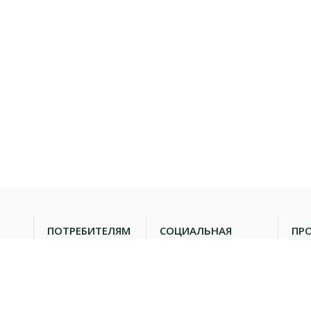
Первомайский, конечная
Иркутск, ул. Баумана, 202
ост.
г. Иркутск, мкр.
Ангарский рынок, пав. 44
Университетский, д. 17
Иркутск, ул.
Севастопольская, 253
ПОТРЕБИТЕЛЯМ
СОЦИАЛЬНАЯ
ПР
ОТВЕТСТВЕННОСТЬ
Полезная
Мас
информация о
про
продуктах
Мол
питания