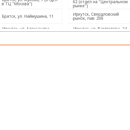
62 (отдел на "Центральном
в ТЦ "Москва")
рынке")
Иркутск, Свердловский
Братск, ул. Наймушина, 11
рынок, пав. 206
Иркутск, ул. Александра
Иркутск, ул. Вампилова, 24
Невского, 97/4
1/3
Иркутск, ул. Звездинская,
Иркутск, ул. Ленина,19
26
Иркутск, ул. Баррикад, 137
Иркутск, ул. Радищева, 184
Иркутск, ул. Омулевского, 1
Иркутск, ул. Постышева, 13
Иркутск, ул. Розы
Иркутск, ул. Баумана, 214/2
Люксембург, 333
Иркутск, ул. Розы
Иркутск, ул. Шишкина, 9
Люксембург, 355
Иркутск, ул. Лермонтова,
Иркутск, ул. Цимлянская, 19
71