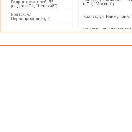
Гидростроителей, 55
в ТЦ "Москва")
(отдел в ТЦ "Невский")
Братск, ул.
Братск, ул. Наймушина, 
Первопроходцев, 2
Иркутск, ул. Александра
Иркутск, ул. Советская, 80
Невского, 97/4
Иркутск, ул. Звездинска
Иркутск, ул. Баррикад, 153
26
Иркутск, ул. Пушкина, 4
Иркутск, ул. Баррикад, 
Иркутск, ул. Ивана Франко,
Иркутск, ул. Омулевског
26
Иркутск, ул. Баумана, 234
Иркутск, ул. Баумана, 2
Иркутск, Советский 5-й
Иркутск, ул. Розы
переулок, 1а
Люксембург, 355
Иркутск, ул. Красных
Иркутск, ул. Лермонтов
Мадьяр, 112
71