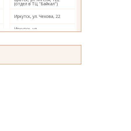
(отдел в ТЦ "Байкал")
Иркутск, ул. Чехова, 22
Иркутск, ул.
Красногвардейская, 14
Иркутск, ул.4-
Железнодорожная,98
Иркутск, ул. Декабрьских
Событий, 103
Иркутск, ул. Помяловского,
12
Иркутск, ул. Академическая,
2а
Иркутск, ул.
Авиастроителей, 2а
Иркутск, ул. Воровского, 10