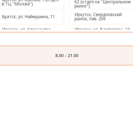
62 (отдел на "Центральном
в ТЦ "Москва")
рынке")
Иркутск, Свердловский
Братск, ул. Наймушина, 11
рынок, пав. 206
Иркутск, ул. Александра
Иркутск, ул. Вампилова, 24
Невского, 97/4
1/3
Иркутск, ул. Звездинская,
Иркутск, ул. Ленина,19
26
8.00 - 21.00
Иркутск, ул. Баррикад, 137
Иркутск, ул. Радищева, 184
Иркутск, ул. Омулевского, 1
Иркутск, ул. Постышева, 13
Иркутск, ул. Розы
Иркутск, ул. Баумана, 214/2
Люксембург, 333
Иркутск, ул. Розы
Иркутск, ул. Шишкина, 9
Люксембург, 355
Иркутск, ул. Лермонтова,
Иркутск, ул. Цимлянская, 19
71