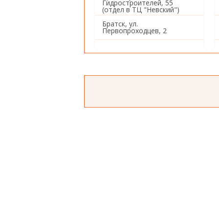
Гидростроителей, 55
(отдел в ТЦ "Невский")
Братск, ул.
Первопроходцев, 2
Иркутск, ул. Советская, 80
Иркутск, ул. Баррикад, 153
Иркутск, ул. Пушкина, 4
Иркутск, ул. Ивана Франко,
26
Иркутск, ул. Баумана, 234
Иркутск, Советский 5-й
переулок, 1а
Иркутск, ул. Красных
Мадьяр, 112