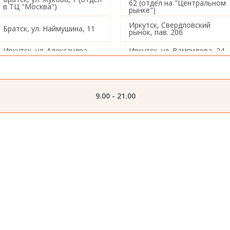
62 (отдел на "Центральном
в ТЦ "Москва")
рынке")
Иркутск, Свердловский
Братск, ул. Наймушина, 11
рынок, пав. 206
Иркутск, ул. Александра
Иркутск, ул. Вампилова, 24
Невского, 97/4
1/3
Иркутск, ул. Звездинская,
Иркутск, ул. Ленина,19
26
9.00 - 21.00
Иркутск, ул. Баррикад, 137
Иркутск, ул. Радищева, 184
Иркутск, ул. Омулевского, 1
Иркутск, ул. Постышева, 13
Иркутск, ул. Розы
Иркутск, ул. Баумана, 214/2
Люксембург, 333
Иркутск, ул. Розы
Иркутск, ул. Шишкина, 9
Люксембург, 355
Иркутск, ул. Лермонтова,
Иркутск, ул. Цимлянская, 19
71