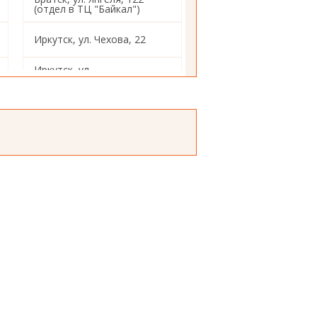
(отдел в ТЦ "Байкал")
Иркутск, ул. Чехова, 22
Иркутск, ул.
Красногвардейская, 14
Иркутск, ул.4-
Железнодорожная,98
Иркутск, ул. Декабрьских
Событий, 103
Иркутск, ул. Помяловского,
12
Иркутск, ул. Академическая,
2а
Иркутск, ул.
Авиастроителей, 2а
Иркутск, ул. Воровского, 10