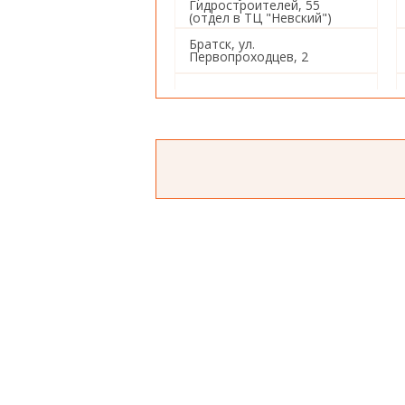
Гидростроителей, 55
(отдел в ТЦ "Невский")
Братск, ул.
Первопроходцев, 2
Иркутск, ул. Советская, 80
Иркутск, ул. Баррикад, 153
Иркутск, ул. Пушкина, 4
Иркутск, ул. Ивана Франко,
26
Иркутск, ул. Баумана, 234
Иркутск, Советский 5-й
переулок, 1а
Иркутск, ул. Красных
Мадьяр, 112